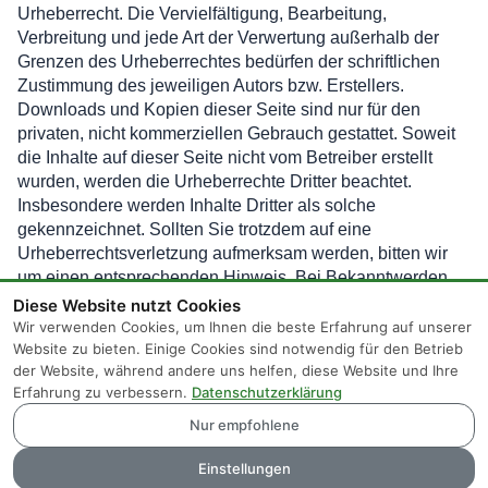
Urheberrecht. Die Vervielfältigung, Bearbeitung,
Verbreitung und jede Art der Verwertung außerhalb der
Grenzen des Urheberrechtes bedürfen der schriftlichen
Zustimmung des jeweiligen Autors bzw. Erstellers.
Downloads und Kopien dieser Seite sind nur für den
privaten, nicht kommerziellen Gebrauch gestattet. Soweit
die Inhalte auf dieser Seite nicht vom Betreiber erstellt
wurden, werden die Urheberrechte Dritter beachtet.
Insbesondere werden Inhalte Dritter als solche
gekennzeichnet. Sollten Sie trotzdem auf eine
Urheberrechtsverletzung aufmerksam werden, bitten wir
um einen entsprechenden Hinweis. Bei Bekanntwerden
von Rechtsverletzungen werden wir derartige Inhalte
Diese Website nutzt Cookies
umgehend entfernen.
Wir verwenden Cookies, um Ihnen die beste Erfahrung auf unserer
Website zu bieten. Einige Cookies sind notwendig für den Betrieb
der Website, während andere uns helfen, diese Website und Ihre
Erfahrung zu verbessern.
Datenschutzerklärung
Nur empfohlene
Home
Impressum
Privatsphäre und Datenschutz
Einstellungen